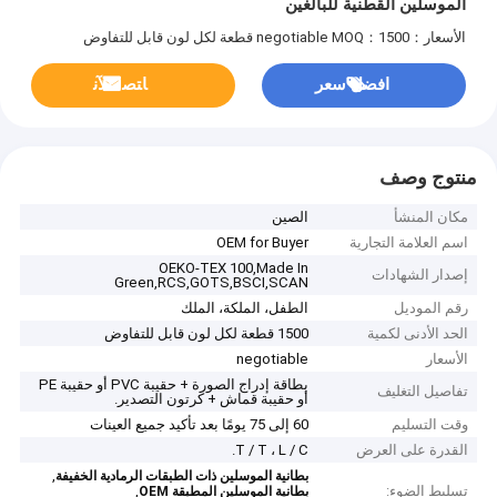
الموسلين القطنية للبالغين
الأسعار：negotiable
MOQ：1500 قطعة لكل لون قابل للتفاوض
افضل سعر
ﺎﺘﺼﻟ ﺍﻶﻧ
منتوج وصف
مكان المنشأ
الصين
اسم العلامة التجارية
OEM for Buyer
OEKO-TEX 100,Made In
إصدار الشهادات
Green,RCS,GOTS,BSCI,SCAN
رقم الموديل
الطفل، الملكة، الملك
الحد الأدنى لكمية
1500 قطعة لكل لون قابل للتفاوض
الأسعار
negotiable
بطاقة إدراج الصورة + حقيبة PVC أو حقيبة PE
تفاصيل التغليف
أو حقيبة قماش + كرتون التصدير.
وقت التسليم
60 إلى 75 يومًا بعد تأكيد جميع العينات
القدرة على العرض
T / T ، L / C.
,
بطانية الموسلين ذات الطبقات الرمادية الخفيفة
تسليط الضوء:
,
بطانية الموسلين المطبقة OEM