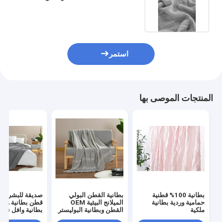
القطنية للبالغين
جولة في المصنع
مراقبة الجودة
اتصل بنا
استمر
أخبار
القضايا
المنتجات الموصى بها
اطلب اقتباس
مجموعة أغطية السرير
مجموعة من الراحة
بطانية 100% قطنية
بطانية القطن البولي
حمامية وردية بطانية
الميلانج البيئية OEM
مجموعة غطاء السرير
ملكية
القطن وبطانية البوليستر
بطانية وافل نسي