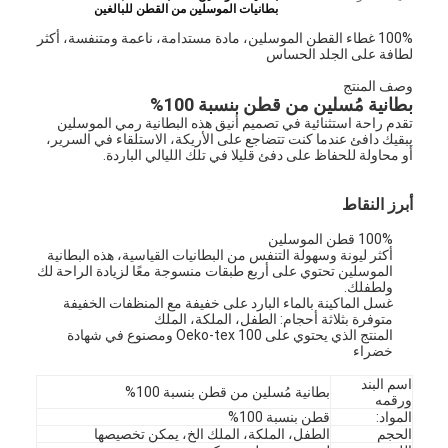
بطانيات الموسلين من القطن للبالغين
100% غطاء القطن الموسلين، مادة مستدامة، ناعمة ومتنفسة، أكثر
لطافة على الجلد الحساس
وصف المنتج
بطانية مُسلين من قطن بنسبة 100%
تقدم راحة استثنائية في تصميم أنيق هذه البطانية رمي الموسلين
يبقيك دافئ عندما كنت تتضاجع على الأريكة، الاستلقاء في السرير،
أو محاولة للحفاظ على دفئ قليلا في تلك الليالي الباردة.
أبرز النقاط
100% قطن الموسلين
أكثر ليونة وسهولة التنفس من البطانيات القياسية، هذه البطانية
الموسلين تحتوي على أربع طبقات منسوجة معًا لزيادة الراحة لك
ولطفلك.
غسل الماكينة بالماء البارد على خفيفة مع المنظفات الخفيفة
متوفرة بثلاثة أحجام: الطفل، الملكة، الملك
المنتج الذي يحتوي على Oeko-tex 100 ومصنوع في شهادة
خضراء
اسم البند
بطانية مُسلين من قطن بنسبة 100%
ورقمه
المواد:
قطن بنسبة 100%
الحجم
الطفل، الملكة، الملك الخ، يمكن تخصيصها