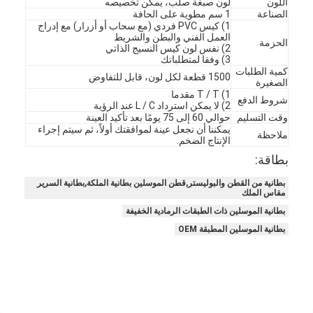
اللون
لون صبغة صلب، يمكن تخصيصه
الصناعة
1 سم مطوية على الحافة
1) كيس PVC فردي (مع سحاب أو أزرار) مع إدراج
العمل الفني والبطن والشريط
الحزمة
2) نفس لون كيس النسيج الذاتي
3) وفقا لمتطلباتك
كمية الطلبات
1500 قطعة لكل لون، قابل للتفاوض
الصغيرة
1) T / T مقدما
شروط الدفع
2) لا يمكن استرداد L / C عند الرؤية
وقت التسليم
حوالي 60 إلى 75 يومًا بعد تأكيد العينة
يمكننا أن نجعل عينة لموافقتك أولاً، ثم سيتم إجراء
ملاحظة
الإنتاج الضخم.
بطاقة:
بطانية من القطن والبوليستر,قطن الموسلين بطانية الملكة,بطانية السرير
مقاس الملك
بطانية الموسلين ذات الطبقات الرمادية الخفيفة
بطانية الموسلين المطبقة OEM