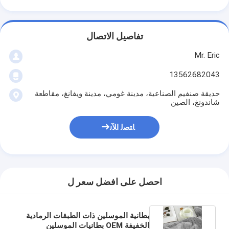
تفاصيل الاتصال
Mr. Eric
13562682043
حديقة صنفيم الصناعية، مدينة غومي، مدينة ويفانغ، مقاطعة
شاندونغ، الصين
ﺎﺘﺼﻟ ﺍﻶﻧ
المنزل
احصل على افضل سعر ل
المنتجات
بطانية الموسلين ذات الطبقات الرمادية
حولنا
الخفيفة OEM بطانيات الموسلين