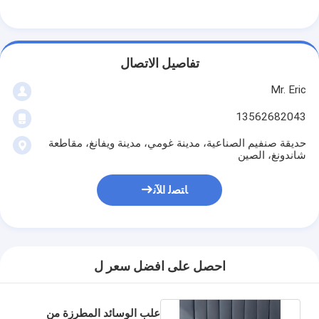
تفاصيل الاتصال
Mr. Eric
13562682043
حديقة صنفيم الصناعية، مدينة غومي، مدينة ويفانغ، مقاطعة
شاندونغ، الصين
ﺎﺘﺼﻟ ﺍﻶﻧ
المنزل
احصل على افضل سعر ل
المنتجات
حولنا
علب الوسائد المطرزة من