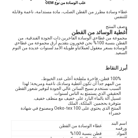
علب الوسادة من نوع OEM
غطاء وسادة مطرز من القطن الصلب، مادة مستدامة، ناعمة وقابلة
للتنفس
وصف المنتج
أغطية الوسائد من القطن
مجموعة من غطاءي الوسادة الفاخرين ذات الجودة الفندقية، من
القطن بنسبة 100% نحن فخورون بتقديم أرق مجموعة من غطاءي
الوسادة بسعر معقول لعملائناو طويلة الأمد لسنوات عديدة من النوم
السعيد.
أبرز النقاط
100% قطن، فاخرة ملطخة أعلى عدد الخيوط،
من المهم جداً أن تكون أغطية وسادتك ناعمة ومريحة؛ لهذا
السبب نستخدم نسيج الساتن عالي الجودة لتوفير شعور القطن
الحقيقي الذي يستمتع به الناس لسنوات.
غسيل آلة بالماء البارد على خفيف مع منظف خفيف.
متوفرة بحجمين: الملكة، الملك
المنتج الذي يحتوي على Oeko-tex 100 ومصنوع في شهادة
خضراء
اسم البند
غطاء الوسادة من القطن
ورقمه
المواد:
قطن بنسبة 100%