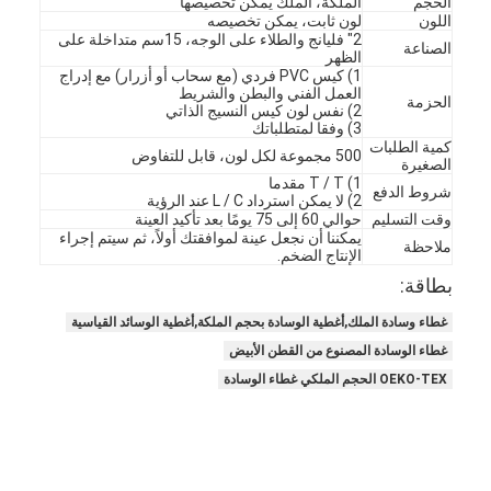
الحجم
الملكة، الملك يمكن تخصيصها
اللون
لون ثابت، يمكن تخصيصه
2" فليانج والطلاء على الوجه، 15سم متداخلة على
الصناعة
الظهر
1) كيس PVC فردي (مع سحاب أو أزرار) مع إدراج
العمل الفني والبطن والشريط
الحزمة
2) نفس لون كيس النسيج الذاتي
3) وفقا لمتطلباتك
كمية الطلبات
500 مجموعة لكل لون، قابل للتفاوض
الصغيرة
1) T / T مقدما
شروط الدفع
2) لا يمكن استرداد L / C عند الرؤية
وقت التسليم
حوالي 60 إلى 75 يومًا بعد تأكيد العينة
يمكننا أن نجعل عينة لموافقتك أولاً، ثم سيتم إجراء
ملاحظة
الإنتاج الضخم.
بطاقة:
غطاء وسادة الملك,أغطية الوسادة بحجم الملكة,أغطية الوسائد القياسية
غطاء الوسادة المصنوع من القطن الأبيض
OEKO-TEX الحجم الملكي غطاء الوسادة