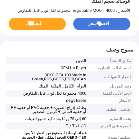
الوسائد بحجم الملك
الأسعار：negotiable
MOQ：4000 مجموعة لكل لون، قابل للتفاوض
افضل سعر
ﺎﺘﺼﻟ ﺍﻶﻧ
منتوج وصف
مكان المنشأ
الصين
اسم العلامة التجارية
OEM for Buyer
OEKO-TEX 100,Made In
إصدار الشهادات
Green,RCS,GOTS,BSCI,SCAN
رقم الموديل
التوأم، الكامل، الملكة، الملك
الحد الأدنى لكمية
4000 مجموعة لكل لون، قابل للتفاوض
الأسعار
negotiable
بطاقة إدراج الصورة + حقيبة PVC أو حقيبة PE
تفاصيل التغليف
أو حقيبة قماش + كرتون التصدير.
وقت التسليم
60 إلى 75 يومًا بعد تأكيد جميع العينات
القدرة على العرض
T / T ، L / C.
,
غطاء الوسادة المصنوع من القطن الأبيض
تسليط الضوء:
,
OEKO-TEX الحجم الملكي غطاء الوسادة