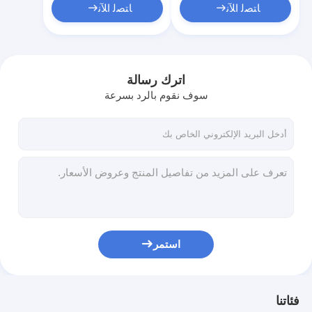
ﺎﺘﺼﻟ ﺍﻶﻧ
ﺎﺘﺼﻟ ﺍﻶﻧ
اترك رسالة
سوف نقوم بالرد بسرعة
استمر
فئاتنا