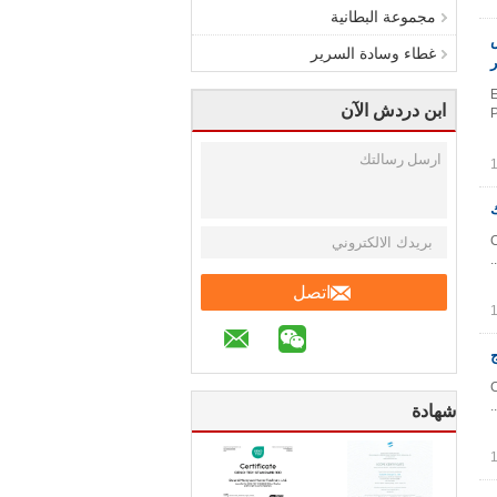
مجموعة البطانية
س
غطاء وسادة السرير
E
ابن دردش الآن
P
C
اتصل
ج
C
شهادة