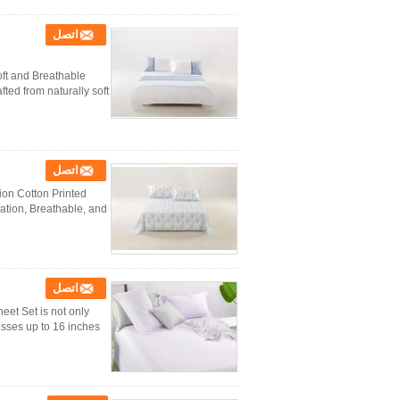
اتصل
ft and Breathable
ed from naturally soft
اتصل
ion Cotton Printed
on, Breathable, and ...
اتصل
eet Set is not only
es up to 16 inches ...