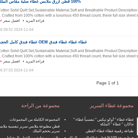
100% قطن أزرق ملابس غطاء صلبة مقاس الملك
otton Solid Quilt Set,Sustainable Material,Soft and Breathable Product Description 
Crafted from 100% cotton with a luxurious 450 thread count, these full size sheet sets
قراءة المزيد
افضل سعر
2024-11-04 16:39:52
غطاء غطاء غطاء فندق OEM غطاء فندق كامل الحجم
otton Solid Quilt Set,Sustainable Material,Soft and Breathable Product Description 
Crafted from 100% cotton with a luxurious 450 thread count, these full size sheet sets
قراءة المزيد
افضل سعر
2024-11-04 16:37:53
Page 1 of 1
مجموعة غطاء السرير
مجموعة من الراحة
غطاء غطاء " أوكو تيكس " تنفسياً غطاء "
المجموعة الكاملة من المجموعات
جاكارد " غطاء " الملكة
قطن مطبوعة ملابس سرير تنفسية ملاب
طباعة رقمية غطاء غطاء القطن
سرير بحجم الملك
خيط صبغة 100% قطن غطاء السرير الملك
ملابس مستدامة من القطن المختلط